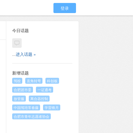
登录
今日话题
...
进入话题 »
新增话题
驾校
直角转弯
科创板
合肥团市委
一证通考
放管服
离合器控制
中国驾培常春藤
学雷锋月
合肥市青年志愿者协会