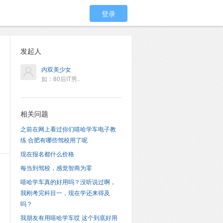
登录
发起人
内双美少女
如：80后IT男..
相关问题
之前在网上看过你们嘻哈学车电子教
练 合肥有哪些驾校用了呢
现在报名都什么价格
每当到驾校，感觉智商为零
嘻哈学车真的好用吗？没听说过啊，
我刚考完科目一，现在学还来得及
吗？
我朋友有用嘻哈学车哎 这个到底好用