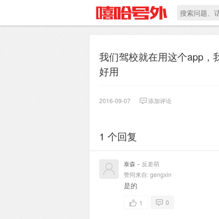
我们驾校就在用这个app，
好用
2016-09-07
添加评论
1 个回复
-
泰森
反差萌
赞同来自:
gengxin
是的
0
1