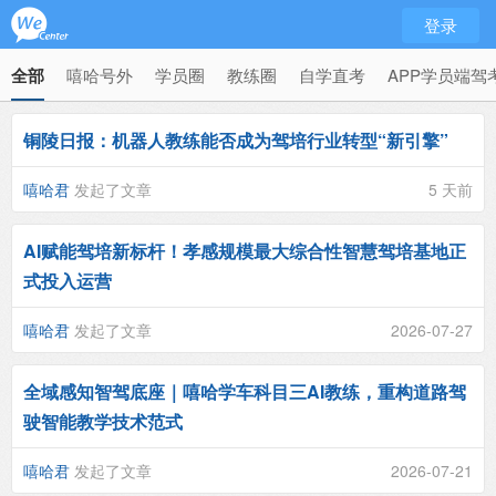
登录
全部
嘻哈号外
学员圈
教练圈
自学直考
APP学员端驾
铜陵日报：机器人教练能否成为驾培行业转型“新引擎”
嘻哈君
发起了文章
5 天前
AI赋能驾培新标杆！孝感规模最大综合性智慧驾培基地正
式投入运营
嘻哈君
发起了文章
2026-07-27
全域感知智驾底座｜嘻哈学车科目三AI教练，重构道路驾
驶智能教学技术范式
嘻哈君
发起了文章
2026-07-21