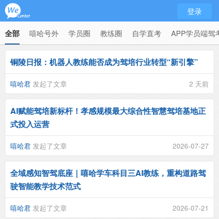
登录
全部
嘻哈号外
学员圈
教练圈
自学直考
APP学员端驾
铜陵日报：机器人教练能否成为驾培行业转型“新引擎”
嘻哈君
发起了文章
2 天前
AI赋能驾培新标杆！孝感规模最大综合性智慧驾培基地正
式投入运营
嘻哈君
发起了文章
2026-07-27
全域感知智驾底座｜嘻哈学车科目三AI教练，重构道路驾
驶智能教学技术范式
嘻哈君
发起了文章
2026-07-21