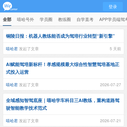
登录
全部
嘻哈号外
学员圈
教练圈
自学直考
APP学员端驾
铜陵日报：机器人教练能否成为驾培行业转型“新引擎”
嘻哈君
发起了文章
5 天前
AI赋能驾培新标杆！孝感规模最大综合性智慧驾培基地正
式投入运营
嘻哈君
发起了文章
2026-07-27
全域感知智驾底座｜嘻哈学车科目三AI教练，重构道路驾
驶智能教学技术范式
嘻哈君
发起了文章
2026-07-21