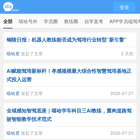
登录
全部
嘻哈号外
学员圈
教练圈
自学直考
APP学员端驾
铜陵日报：机器人教练能否成为驾培行业转型“新引擎”
嘻哈君
发起了文章
3 天前
AI赋能驾培新标杆！孝感规模最大综合性智慧驾培基地正
式投入运营
嘻哈君
发起了文章
2026-07-27
全域感知智驾底座｜嘻哈学车科目三AI教练，重构道路驾
驶智能教学技术范式
嘻哈君
发起了文章
2026-07-21